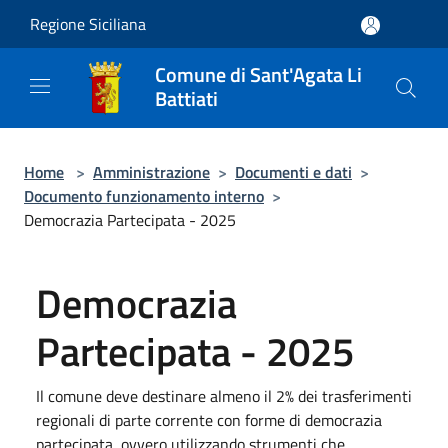
Salta al contenuto principale
Regione Siciliana
Comune di Sant'Agata Li
Battiati
Home
>
Amministrazione
>
Documenti e dati
>
Documento funzionamento interno
>
Democrazia Partecipata - 2025
Democrazia
Partecipata - 2025
Il comune deve destinare almeno il 2% dei trasferimenti
regionali di parte corrente con forme di democrazia
partecipata, ovvero utilizzando strumenti che