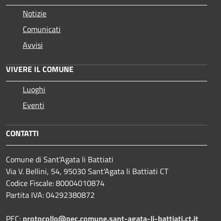
Notizie
Comunicati
Avvisi
VIVERE IL COMUNE
Luoghi
Eventi
CONTATTI
Comune di Sant'Agata li Battiati
Via V. Bellini, 54, 95030 Sant'Agata li Battiati CT
Codice Fiscale: 80004010874
Partita IVA: 04292380872
PEC:
protocollo@pec.comune.sant-agata-li-battiati.ct.it