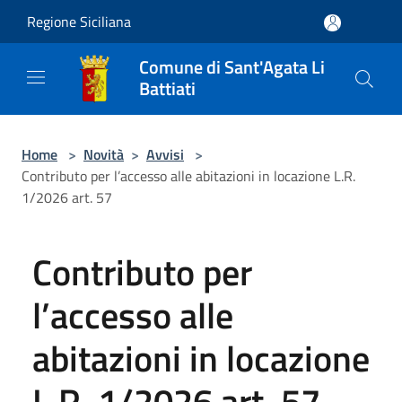
Salta al contenuto principale
Regione Siciliana
Comune di Sant'Agata Li
Battiati
Home
>
Novità
>
Avvisi
>
Contributo per l’accesso alle abitazioni in locazione L.R.
1/2026 art. 57
Contributo per
l’accesso alle
abitazioni in locazione
L.R. 1/2026 art. 57