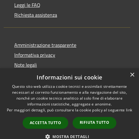
Leggi le FAQ
Richiesta assistenza
Amministrazione trasparente
Informativa privacy
Note legali
×
Dichiarazione di accessibilità
Informazioni sui cookie
Questo sito web utilizza cookie tecnici e assimilati strettamente
necessari al corretto funzionamento e alla navigazione del sito,
nonché un cookie tecnico analitico al solo fine di elaborare
informazioni statistiche, aggregate e anonime.
RSS
Copyright © 2026 • Comune di
Per maggiori dettagli, può consultare la cookie policy al seguente
link
Accessibilità
Sant'Agata Li Battiati •
Privacy
Municipium
Powered by
•
RIFIUTA TUTTO
ACCETTA TUTTO
Cookie
Accesso redazione
Mappa del sito
MOSTRA DETTAGLI