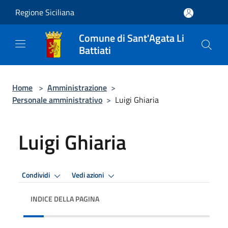
Salta al contenuto principale
Regione Siciliana
Comune di Sant'Agata Li
Battiati
Home
>
Amministrazione
>
Personale amministrativo
>
Luigi Ghiaria
Luigi Ghiaria
Condividi
Vedi azioni
INDICE DELLA PAGINA