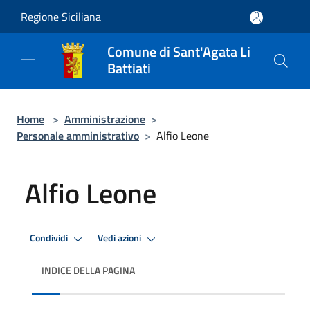
Salta al contenuto principale
Regione Siciliana
Comune di Sant'Agata Li
Battiati
Home
>
Amministrazione
>
Personale amministrativo
>
Alfio Leone
Alfio Leone
Condividi
Vedi azioni
INDICE DELLA PAGINA