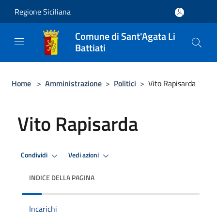
Salta al contenuto principale
Regione Siciliana
Comune di Sant'Agata Li
Battiati
Home
>
Amministrazione
>
Politici
>
Vito Rapisarda
Vito Rapisarda
Condividi
Vedi azioni
INDICE DELLA PAGINA
Incarichi