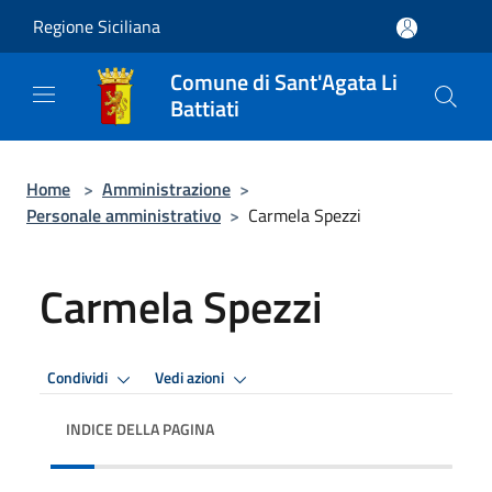
Salta al contenuto principale
Regione Siciliana
Comune di Sant'Agata Li
Battiati
Home
>
Amministrazione
>
Personale amministrativo
>
Carmela Spezzi
Carmela Spezzi
Condividi
Vedi azioni
INDICE DELLA PAGINA