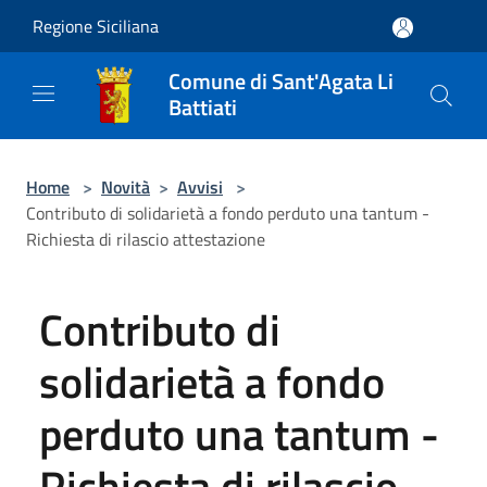
Salta al contenuto principale
Regione Siciliana
Comune di Sant'Agata Li
Battiati
Home
>
Novità
>
Avvisi
>
Contributo di solidarietà a fondo perduto una tantum -
Richiesta di rilascio attestazione
Contributo di
solidarietà a fondo
perduto una tantum -
Richiesta di rilascio