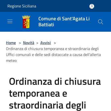
Salta al contenuto principale
Regione Siciliana
Comune di Sant'Agata Li
Battiati
Home
>
Novità
>
Avvisi
>
Ordinanza di chiusura temporanea e straordinaria degli
Uffici comunali e delle sedi distaccate a causa dell’allerta
meteo
Ordinanza di chiusura
temporanea e
straordinaria degli