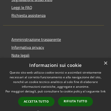
Leggi le FAQ
Richiesta assistenza
Amministrazione trasparente
Informativa privacy
Note legali
×
Dichiarazione di accessibilità
Informazioni sui cookie
Questo sito web utilizza cookie tecnici e assimilati strettamente
necessari al corretto funzionamento e alla navigazione del sito,
nonché un cookie tecnico analitico al solo fine di elaborare
informazioni statistiche, aggregate e anonime.
RSS
Copyright © 2026 • Comune di
Per maggiori dettagli, può consultare la cookie policy al seguente
link
Accessibilità
Sant'Agata Li Battiati •
Privacy
Municipium
Powered by
•
RIFIUTA TUTTO
ACCETTA TUTTO
Cookie
Accesso redazione