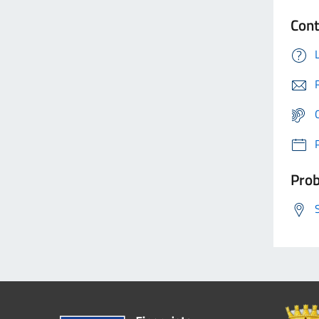
Cont
Prob