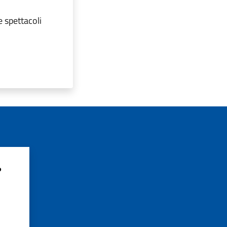
e spettacoli
?