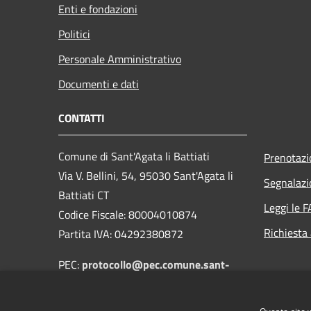
Enti e fondazioni
Politici
Personale Amministrativo
Documenti e dati
CONTATTI
Comune di Sant'Agata li Battiati
Prenotaz
Via V. Bellini, 54, 95030 Sant'Agata li
Segnalazi
Battiati CT
Leggi le 
Codice Fiscale: 80004010874
Richiesta
Partita IVA: 04292380872
PEC:
protocollo@pec.comune.sant-
agata-li-battiati.ct.it
Centralino Unico: 095 6095285