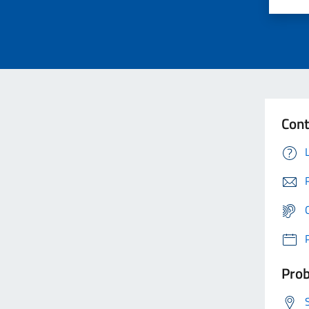
Cont
Prob